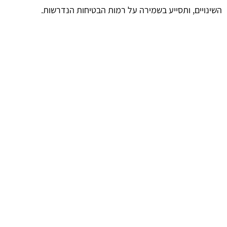
השינויים, ותסייע בשמירה על רמות הבטיחות הנדרשות.
שיפור מתמיד והסתגלות לשינויים
לאחר סיום ההרחבה, יש להמשיך במעקב שוטף אחר ביצועי
המערכת המורחבת. ניתוח תוצאות ולקחים מהתהליך יסייעו
בשיפור מתמיד של מערכת הגז. יתרה מכך, יש להיערך לשינויים
עתידיים, הן מבחינת טכנולוגיה והן מבחינת דרישות רגולטוריות,
כדי להבטיח שהמערכת תישאר בטוחה ויעילה לאורך זמן.
afekoil.co.il