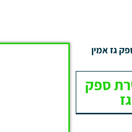
ק גז אמין
רת ספק
גז