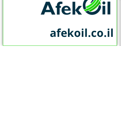
afekoil.co.il
אז מה היה לנו בכתבה:
כתבות המגזין