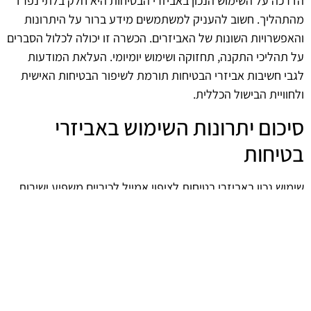
הדרכה על השימוש הנכון באביזרי הבטיחות היא חלק בלתי נפרד
מהתהליך. חשוב להעניק למשתמשים מידע ברור על היתרונות
והאפשרויות השונות של האביזרים. הכשרה זו יכולה לכלול הסברים
על תהליכי התקנה, תחזוקה ושימוש יומיומי. העלאת המודעות
לגבי חשיבות אביזרי הבטיחות תורמת לשיפור הבטיחות האישית
ולחוויית הבישול הכללית.
סיכום יתרונות השימוש באביזרי
בטיחות
שימוש נכון באביזרי בטיחות לציפוי אמייל לכיריים משפיע ישירות
על איכות החיים במטבח. השקעה באביזרים איכותיים, לצד הדרכה
מתאימה, תורמת לבטיחות ולבריאות של המשתמשים. בסופו של
דבר, אביזרי בטיחות הם חלק בלתי נפרד מהמטבח המודרני, והם
תורמים לשיפור איכות החיים והנוחות במהלך הבישול.